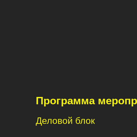
Программа меропр
Д
еловой блок